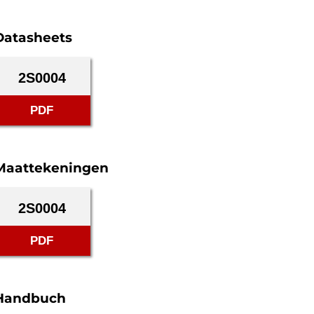
Datasheets
2S0004
PDF
Maattekeningen
2S0004
PDF
Handbuch