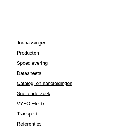
Ga
naar
de
inhoud
Toepassingen
Producten
Spoedlevering
Datasheets
Catalogi en handleidingen
Snel onderzoek
VYBO Electric
Transport
Referenties