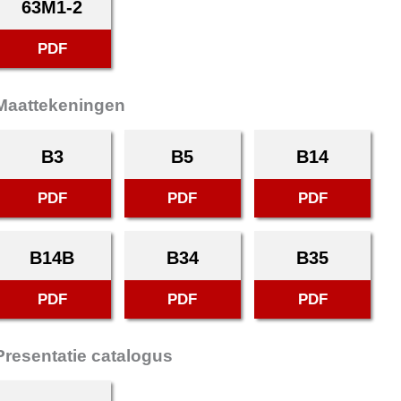
63M1-2
PDF
Maattekeningen
B3
B5
B14
PDF
PDF
PDF
B14B
B34
B35
PDF
PDF
PDF
Presentatie catalogus