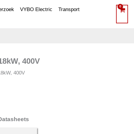
erzoek
VYBO Electric
Transport
,18kW, 400V
,18kW, 400V
Datasheets