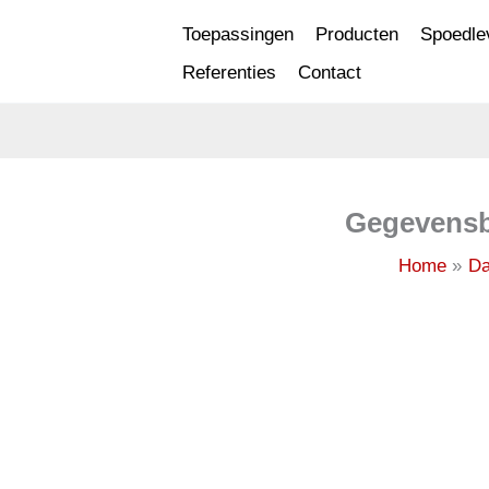
Ga
Toepassingen
Producten
Spoedle
naar
Referenties
Contact
de
inhoud
Gegevensbl
Home
Da