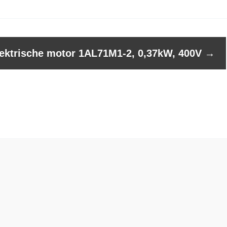
ektrische motor 1AL71M1-2, 0,37kW, 400V
→