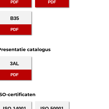
PDF
PDF
B35
PDF
Presentatie catalogus
3AL
PDF
ISO-certificaten
ISO 14001
ISO 50001