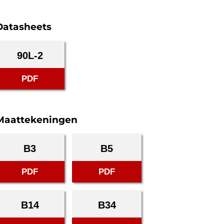
Datasheets
90L-2
PDF
Maattekeningen
B3
B5
PDF
PDF
B14
B34