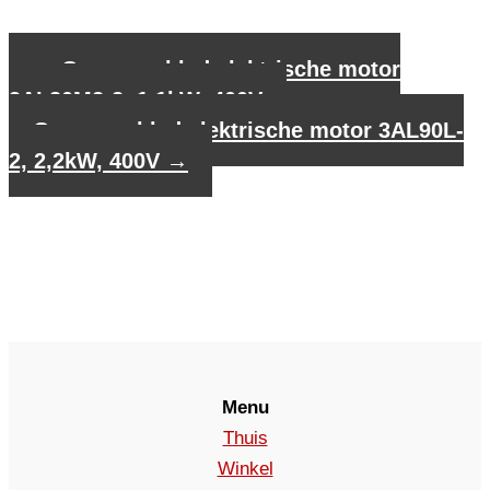
←
Gegevensblad elektrische motor
3AL80M2-2, 1,1kW, 400V
Gegevensblad elektrische motor 3AL90L-
2, 2,2kW, 400V
→
Menu
Thuis
Winkel