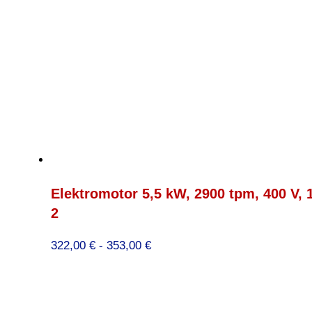
Elektromotor 5,5 kW, 2900 tpm, 400 V,
2
Prijsklasse:
322,00
€
-
353,00
€
322,00 €
tot
353,00 €