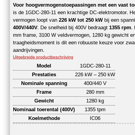
Voor hoogvermogenstoepassingen met een vast toe
is de 1GDC-280-11 een krachtige DC-elektromotor. H
vermogen loopt van
226 kW tot 250 kW
bij een spann
400V/440V
. De snelheid bij 400V bedraagt
1355 rpm
.
mm frame, 3100 W veldvermogen, 1280 kg gewicht e
traagheidsmoment is dit een robuuste keuze voor zwa
aandrijvingen.
Uitgebreide productbeschrijving
Model
1GDC-280-11
Prestaties
226 kW – 250 kW
Nominale spanning
400/440 V
Frame
280 mm
Gewicht
1280 kg
Nominaal toerental (400V)
1355 tpm
Koelmethode
IC06