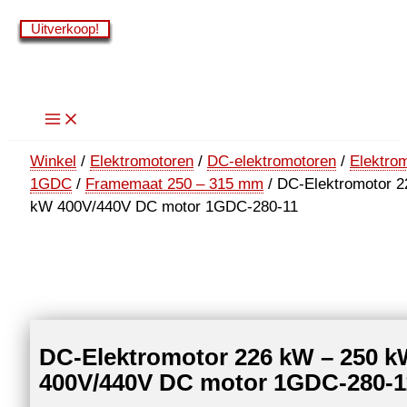
Ga
Uitverkoop!
Uitverkoop!
Uitverkoop!
Uitverkoop!
Uitverkoop!
Uitverkoop!
Uitverkoop!
Uitverkoop!
naar
de
inhoud
Winkel
/
Elektromotoren
/
DC-elektromotoren
/
Elektro
1GDC
/
Framemaat 250 – 315 mm
/ DC-Elektromotor 2
kW 400V/440V DC motor 1GDC-280-11
DC-Elektromotor 226 kW – 250 
400V/440V DC motor 1GDC-280-1